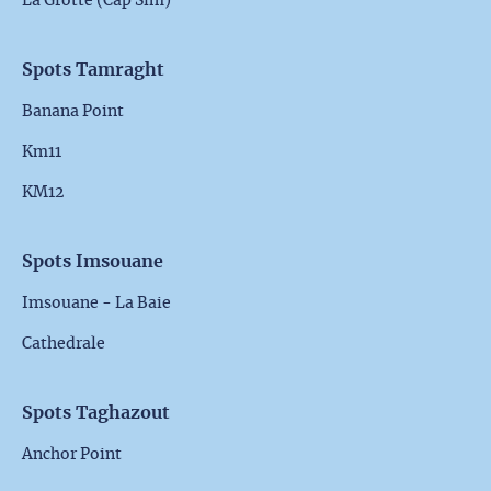
La Grotte (Cap Sim)
Spots Tamraght
Banana Point
Km11
KM12
Spots Imsouane
Imsouane - La Baie
Cathedrale
Spots Taghazout
Anchor Point