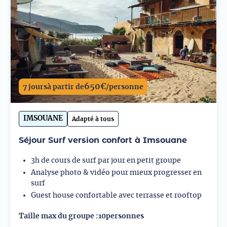
650
€
7 jours
à partir de
/personne
IMSOUANE
Adapté à tous
Séjour Surf version confort à Imsouane
3h de cours de surf par jour en petit groupe
Analyse photo & vidéo pour mieux progresser en
surf
Guest house confortable avec terrasse et rooftop
Taille max du groupe :
10
personnes