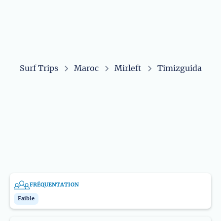
Surf Trips
Maroc
Mirleft
Timizguida
NIVEAU
TYPE DE VAGUES
Intérmédiaire
Avancé
Point Break
TYPE DE FOND
ORIENTATION VAGUES
Roche
Sable
Droite
Gauche
FRÉQUENTATION
Faible