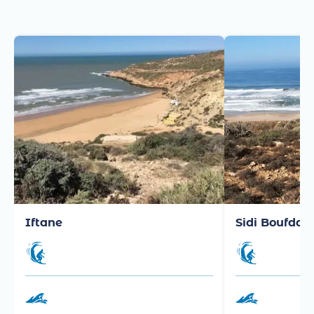
Mirleft
Iftane
Sidi Boufdail