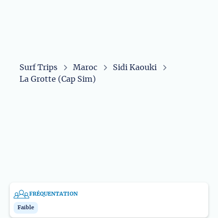
Surf Trips
Maroc
Sidi Kaouki
La Grotte (Cap Sim)
NIVEAU
TYPE DE VAGUES
Avancé
Reef Break
TYPE DE FOND
ORIENTATION VAGUES
Récif
Droite
FRÉQUENTATION
Faible