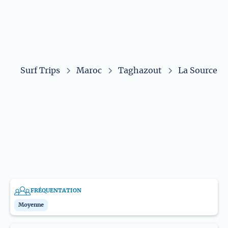
Surf Trips
Maroc
Taghazout
La Source
NIVEAU
TYPE DE VAGUES
Intérmédiaire
Avancé
Reef Break
TYPE DE FOND
ORIENTATION VAGUES
Récif
Gauche
Droite
FRÉQUENTATION
Moyenne