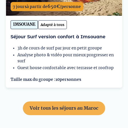
650
€
7 jours
à partir de
/personne
IMSOUANE
Adapté à tous
Séjour Surf version confort à Imsouane
3h de cours de surf par jour en petit groupe
Analyse photo & vidéo pour mieux progresser en
surf
Guest house confortable avec terrasse et rooftop
Taille max du groupe :
10
personnes
Voir tous les séjours au Maroc